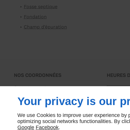
Fosse septique
Fondation
Champ d’épuration
NOS COORDONNÉES
HEURES 
980 Rue Craig N
Lun - Ven
Cookshire, QC
J0B 1M0
Sam - Di
Your privacy is our pr
819-875-1661
We use Cookies to improve user experience by pe
optimizing social networks functionalities. By cl
Google
Facebook
.