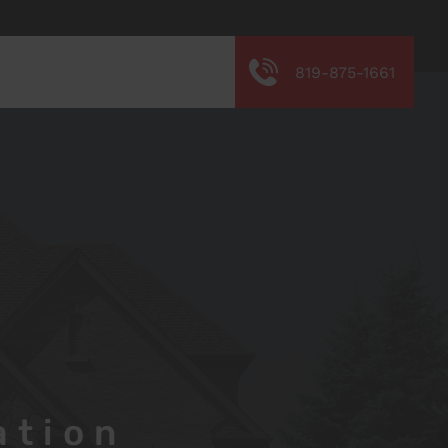
819-875-1661
ation