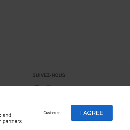
SUIVEZ-NOUS
ue de
ntialité
 site
I AGREE
Customize
c and
r partners