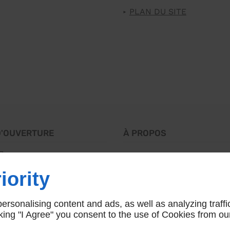
PLAN DU SITE
D'OUVERTURE
À PROPOS
Accueil
Politiq
8h - 16h30
Nous contacter
confide
m
Fermé
iority
Plan du
rsonalising content and ads, as well as analyzing traffi
icking "I Agree" you consent to the use of Cookies from ou